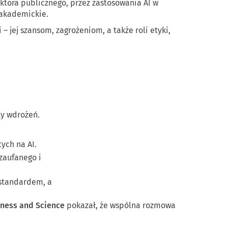
ektora publicznego, przez zastosowania AI w
 akademickie.
 jej szansom, zagrożeniom, a także roli etyki,
ty wdrożeń.
ych na AI.
 zaufanego i
 standardem, a
iness and Science
pokazał, że wspólna rozmowa