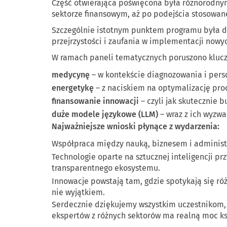
Część otwierająca poświęcona była różnorodnym 
sektorze finansowym, aż po podejścia stosowan
Szczególnie istotnym punktem programu była deb
przejrzystości i zaufania w implementacji nowyc
W ramach paneli tematycznych poruszono klucz
medycynę
– w kontekście diagnozowania i perso
energetykę
– z naciskiem na optymalizację proc
finansowanie innowacji
– czyli jak skutecznie
duże modele językowe (LLM)
– wraz z ich wyzwa
Najważniejsze wnioski płynące z wydarzenia:
Współpraca między nauką, biznesem i administr
Technologie oparte na sztucznej inteligencji pr
transparentnego ekosystemu.
Innowacje powstają tam, gdzie spotykają się ró
nie wyjątkiem.
Serdecznie dziękujemy wszystkim uczestnikom,
ekspertów z różnych sektorów ma realną moc ksz