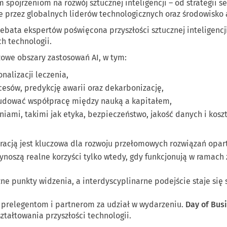
spojrzeniom na rozwój sztucznej inteligencji – od strategii s
e przez globalnych liderów technologicznych oraz środowisko
ata ekspertów poświęcona przyszłości sztucznej inteligencji –
h technologii.
owe obszary zastosowań AI, w tym:
nalizacji leczenia,
esów, predykcję awarii oraz dekarbonizację,
 budować współpracę między nauką a kapitałem,
niami, takimi jak etyka, bezpieczeństwo, jakość danych i kosz
acją jest kluczowa dla rozwoju przełomowych rozwiązań opart
zynoszą realne korzyści tylko wtedy, gdy funkcjonują w ramach
żne punkty widzenia, a interdyscyplinarne podejście staje się
 prelegentom i partnerom za udział w wydarzeniu.
Day of Bus
tałtowania przyszłości technologii.