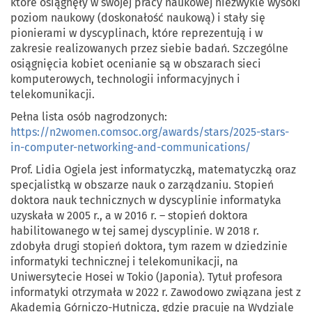
które osiągnęły w swojej pracy naukowej niezwykle wysoki
poziom naukowy (doskonałość naukową) i stały się
pionierami w dyscyplinach, które reprezentują i w
zakresie realizowanych przez siebie badań. Szczególne
osiągnięcia kobiet ocenianie są w obszarach sieci
komputerowych, technologii informacyjnych i
telekomunikacji.
Pełna lista osób nagrodzonych:
https://n2women.comsoc.org/awards/stars/2025-stars-
in-computer-networking-and-communications/
Prof. Lidia Ogiela jest informatyczką, matematyczką oraz
specjalistką w obszarze nauk o zarządzaniu. Stopień
doktora nauk technicznych w dyscyplinie informatyka
uzyskała w 2005 r., a w 2016 r. – stopień doktora
habilitowanego w tej samej dyscyplinie. W 2018 r.
zdobyła drugi stopień doktora, tym razem w dziedzinie
informatyki technicznej i telekomunikacji, na
Uniwersytecie Hosei w Tokio (Japonia). Tytuł profesora
informatyki otrzymała w 2022 r. Zawodowo związana jest z
Akademią Górniczo-Hutniczą, gdzie pracuje na Wydziale