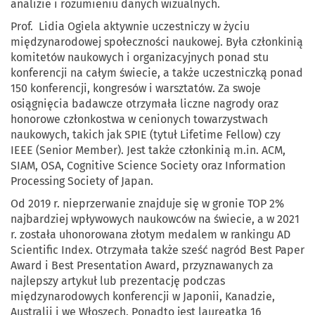
analizie i rozumieniu danych wizualnych.
Prof. Lidia Ogiela aktywnie uczestniczy w życiu
międzynarodowej społeczności naukowej. Była członkinią
komitetów naukowych i organizacyjnych ponad stu
konferencji na całym świecie, a także uczestniczką ponad
150 konferencji, kongresów i warsztatów. Za swoje
osiągnięcia badawcze otrzymała liczne nagrody oraz
honorowe członkostwa w cenionych towarzystwach
naukowych, takich jak SPIE (tytuł Lifetime Fellow) czy
IEEE (Senior Member). Jest także członkinią m.in. ACM,
SIAM, OSA, Cognitive Science Society oraz Information
Processing Society of Japan.
Od 2019 r. nieprzerwanie znajduje się w gronie TOP 2%
najbardziej wpływowych naukowców na świecie, a w 2021
r. została uhonorowana złotym medalem w rankingu AD
Scientific Index. Otrzymała także sześć nagród Best Paper
Award i Best Presentation Award, przyznawanych za
najlepszy artykuł lub prezentację podczas
międzynarodowych konferencji w Japonii, Kanadzie,
Australii i we Włoszech. Ponadto jest laureatką 16