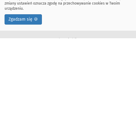
zmiany ustawień oznacza zgodę na przechowywanie cookies w Twoim
urządzeniu.
Zgadzam się 🍪
Adres siedziby:
ul. Kawiory 21
30-055 Kraków, Polska
tel: +48 12 328-34-00
fax: +48 12 617-51-72
Deklaracja dostępności
Adres korespondencyjny:
Wydział Informatyki
Akademia Górniczo-Hutnicza im. Stanisława Staszica w Krakowie
Al. Mickiewicza 30, 30-059 Kraków, Polska