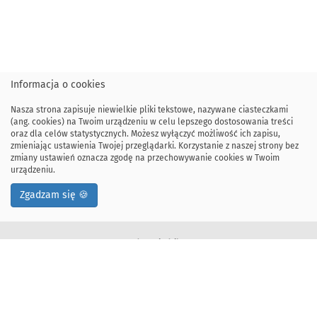
Informacja o cookies
Nasza strona zapisuje niewielkie pliki tekstowe, nazywane ciasteczkami
(ang. cookies) na Twoim urządzeniu w celu lepszego dostosowania treści
oraz dla celów statystycznych. Możesz wyłączyć możliwość ich zapisu,
zmieniając ustawienia Twojej przeglądarki. Korzystanie z naszej strony bez
zmiany ustawień oznacza zgodę na przechowywanie cookies w Twoim
urządzeniu.
Zgadzam się 🍪
Adres siedziby:
ul. Kawiory 21
30-055 Kraków, Polska
tel: +48 12 328-34-00
fax: +48 12 617-51-72