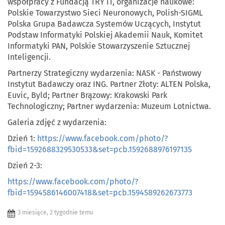
współpracy z Fundacją TRY IT, organizacje naukowe:
Polskie Towarzystwo Sieci Neuronowych, Polish-SIGML
Polska Grupa Badawcza Systemów Uczących, Instytut
Podstaw Informatyki Polskiej Akademii Nauk, Komitet
Informatyki PAN, Polskie Stowarzyszenie Sztucznej
Inteligencji.
Partnerzy Strategiczny wydarzenia: NASK - Państwowy
Instytut Badawczy oraz ING. Partner Złoty: ALTEN Polska,
Euvic, Byld; Partner Brązowy: Krakowski Park
Technologiczny; Partner wydarzenia: Muzeum Lotnictwa.
Galeria zdjęć z wydarzenia:
Dzień 1:
https://www.facebook.com/photo/?
fbid=1592688329530533&set=pcb.1592688976197135
Dzień 2-3:
https://www.facebook.com/photo/?
fbid=1594586146007418&set=pcb.1594589262673773
3 miesiące, 2 tygodnie temu