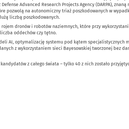
efense Advanced Research Projects Agency (DARPA), znaną m.
tóre pozwolą na autonomiczny triaż poszkodowanych w wypadka
 dużą liczbą poszkodowanych.
rojem dronów i robotów naziemnych, które przy wykorzystani
 liczba oddechów czy tętno.
eli AI, optymalizację systemu pod kątem specjalistycznych 
 danych z wykorzystaniem sieci Bayesowskiej tworzonej bez da
kandydatów z całego świata – tylko 40 z nich zostało przyjęty