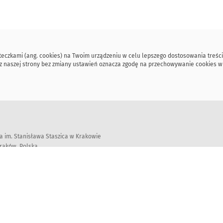
steczkami (ang. cookies) na Twoim urządzeniu w celu lepszego dostosowania treści
ie z naszej strony bez zmiany ustawień oznacza zgodę na przechowywanie cookies 
 im. Stanisława Staszica w Krakowie
Kraków, Polska
ed © 2018-2026 Wydział Informatyki, Akademia Górniczo-Hutnicza im. Stanisława S