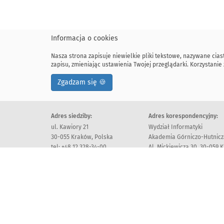
Informacja o cookies
Nasza strona zapisuje niewielkie pliki tekstowe, nazywane cia
zapisu, zmieniając ustawienia Twojej przeglądarki. Korzystan
Zgadzam się 🍪
Adres siedziby:
Adres korespondencyjny:
ul. Kawiory 21
Wydział Informatyki
30-055 Kraków, Polska
Akademia Górniczo-Hutnicza
tel: +48 12 328-34-00
Al. Mickiewicza 30, 30-059 
fax: +48 12 617-51-72
Deklaracja dostępności
All rights reserv