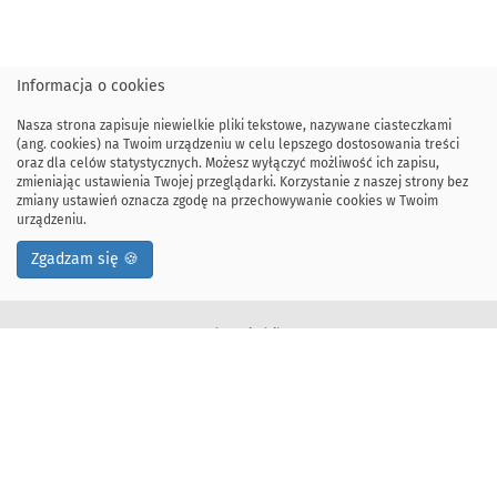
Informacja o cookies
Nasza strona zapisuje niewielkie pliki tekstowe, nazywane ciasteczkami
(ang. cookies) na Twoim urządzeniu w celu lepszego dostosowania treści
oraz dla celów statystycznych. Możesz wyłączyć możliwość ich zapisu,
zmieniając ustawienia Twojej przeglądarki. Korzystanie z naszej strony bez
zmiany ustawień oznacza zgodę na przechowywanie cookies w Twoim
urządzeniu.
Zgadzam się 🍪
Adres siedziby:
ul. Kawiory 21
30-055 Kraków, Polska
tel: +48 12 328-34-00
fax: +48 12 617-51-72