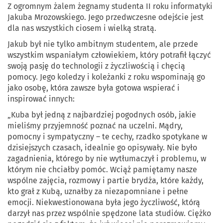
Z ogromnym żalem żegnamy studenta II roku informatyki
Jakuba Mrozowskiego. Jego przedwczesne odejście jest
dla nas wszystkich ciosem i wielką stratą.
Jakub był nie tylko ambitnym studentem, ale przede
wszystkim wspaniałym człowiekiem, który potrafił łączyć
swoją pasję do technologii z życzliwością i chęcią
pomocy. Jego koledzy i koleżanki z roku wspominają go
jako osobę, która zawsze była gotowa wspierać i
inspirować innych:
„Kuba był jedną z najbardziej pogodnych osób, jakie
mieliśmy przyjemność poznać na uczelni. Mądry,
pomocny i sympatyczny – te cechy, rzadko spotykane w
dzisiejszych czasach, idealnie go opisywały. Nie było
zagadnienia, którego by nie wytłumaczył i problemu, w
którym nie chciałby pomóc. Wciąż pamiętamy nasze
wspólne zajęcia, rozmowy i partie brydża, które każdy,
kto grał z Kubą, uznałby za niezapomniane i pełne
emocji. Niekwestionowana była jego życzliwość, którą
darzył nas przez wspólnie spędzone lata studiów. Ciężko