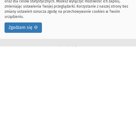
oraz dla celów statystycznych. Możesz wyłączyć możliwość ich zapisu,
zmieniając ustawienia Twojej przeglądarki. Korzystanie z naszej strony bez
zmiany ustawień oznacza zgodę na przechowywanie cookies w Twoim
urządzeniu.
Zgadzam się 🍪
Adres siedziby:
ul. Kawiory 21
30-055 Kraków, Polska
tel: +48 12 328-34-00
fax: +48 12 617-51-72
Deklaracja dostępności
Adres korespondencyjny:
Wydział Informatyki
Akademia Górniczo-Hutnicza im. Stanisława Staszica w Krakowie
Al. Mickiewicza 30, 30-059 Kraków, Polska