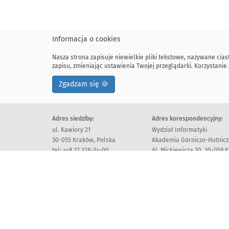
Informacja o cookies
Nasza strona zapisuje niewielkie pliki tekstowe, nazywane cia
zapisu, zmieniając ustawienia Twojej przeglądarki. Korzystan
Zgadzam się 🍪
Adres siedziby:
Adres korespondencyjny:
ul. Kawiory 21
Wydział Informatyki
30-055 Kraków, Polska
Akademia Górniczo-Hutnicza
tel: +48 12 328-34-00
Al. Mickiewicza 30, 30-059 
fax: +48 12 617-51-72
Deklaracja dostępności
All rights reserv