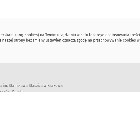
steczkami (ang. cookies) na Twoim urządzeniu w celu lepszego dostosowania treści
ie z naszej strony bez zmiany ustawień oznacza zgodę na przechowywanie cookies 
 im. Stanisława Staszica w Krakowie
Kraków, Polska
ed © 2018-2026 Wydział Informatyki, Akademia Górniczo-Hutnicza im. Stanisława S