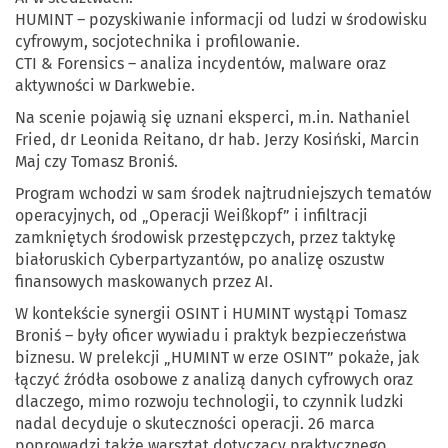
HUMINT – pozyskiwanie informacji od ludzi w środowisku
cyfrowym, socjotechnika i profilowanie.
CTI & Forensics – analiza incydentów, malware oraz
aktywności w Darkwebie.
Na scenie pojawią się uznani eksperci, m.in. Nathaniel
Fried, dr Leonida Reitano, dr hab. Jerzy Kosiński, Marcin
Maj czy Tomasz Broniś.
Program wchodzi w sam środek najtrudniejszych tematów
operacyjnych, od „Operacji Weißkopf” i infiltracji
zamkniętych środowisk przestępczych, przez taktykę
białoruskich Cyberpartyzantów, po analizę oszustw
finansowych maskowanych przez AI.
W kontekście synergii OSINT i HUMINT wystąpi Tomasz
Broniś – były oficer wywiadu i praktyk bezpieczeństwa
biznesu. W prelekcji „HUMINT w erze OSINT” pokaże, jak
łączyć źródła osobowe z analizą danych cyfrowych oraz
dlaczego, mimo rozwoju technologii, to czynnik ludzki
nadal decyduje o skuteczności operacji. 26 marca
poprowadzi także warsztat dotyczący praktycznego