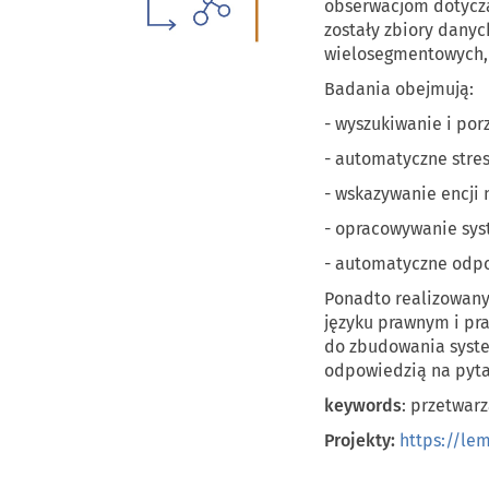
obserwacjom dotycząc
zostały zbiory danyc
wielosegmentowych, w
Badania obejmują:
- wyszukiwanie i por
- automatyczne stres
- wskazywanie encji
- opracowywanie sys
- automatyczne odp
Ponadto realizowany
języku prawnym i pr
do zbudowania syste
odpowiedzią na pyta
keywords
:
przetwarz
Projekty:
https://lem