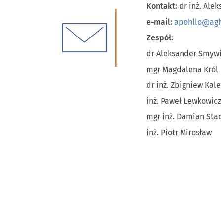
Kontakt:
dr inż. Ale
e-mail:
apohllo@agh
Zespół:
dr Aleksander
Smywi
mgr Magdalena Król
dr inż. Zbigniew Kal
inż. Paweł Lewkowicz
mgr inż. Damian Sta
inż. Piotr Mirosław