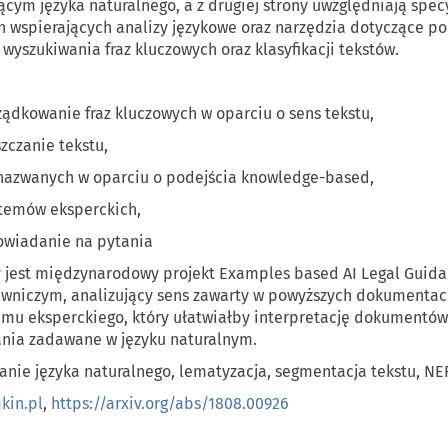
ym języka naturalnego, a z drugiej strony uwzględniają spec
h wspierających analizy językowe oraz narzędzia dotyczące p
yszukiwania fraz kluczowych oraz klasyfikacji tekstów.
ządkowanie fraz kluczowych w oparciu o sens tekstu,
zczanie tekstu,
 nazwanych w oparciu o podejścia
knowledge-based
,
temów eksperckich,
owiadanie na pytania
 jest międzynarodowy projekt
Examples
based
AI
Legal
Guida
awniczym, analizujący sens zawarty w powyższych dokumentach 
mu eksperckiego, który ułatwiałby interpretację dokumentów 
nia zadawane w języku naturalnym.
anie języka naturalnego,
lematyzacja
, segmentacja tekstu, NE
kin.pl
,
https://arxiv.org/abs/1808.00926