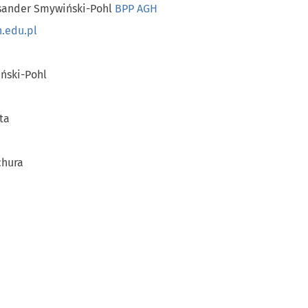
ksander Smywiński-Pohl
BPP AGH
.edu.pl
ński
-Pohl
eta
chura