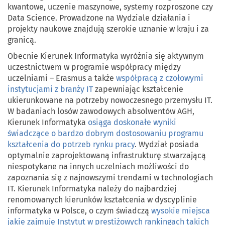
kwantowe, uczenie maszynowe, systemy rozproszone czy
Data Science. Prowadzone
na Wydziale
działania i
projekty naukowe znajdują szerokie uznanie w kraju i za
granicą.
Obecnie Kierunek Informatyka wyróżnia się aktywnym
uczestnictwem w programie współpracy między
uczelniami – Erasmus a także
współpracą z czołowymi
instytucjami z branży IT
zapewniając kształcenie
ukierunkowane na potrzeby nowoczesnego przemysłu IT.
W badaniach losów zawodowych absolwentów AGH,
Kierunek Informatyka
osiąga doskonałe wyniki
świadczące o bardzo dobrym dostosowaniu programu
kształcenia do potrzeb rynku pracy
. Wydział posiada
optymalnie zaprojektowaną infrastrukturę stwarzającą
niespotykane na innych uczelniach możliwości do
zapoznania się z najnowszymi trendami w technologiach
IT. Kierunek Informatyka należy do najbardziej
renomowanych kierunków kształcenia w dyscyplinie
informatyka w Polsce, o czym świadczą
wysokie miejsca
jakie zajmuje Instytut w prestiżowych rankingach takich