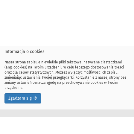
Informacja o cookies
Nasza strona zapisuje niewielkie pliki tekstowe, nazywane ciasteczkami
(ang. cookies) na Twoim urządzeniu w celu lepszego dostosowania treści
oraz dla celów statystycznych. Możesz wyłączyć możliwość ich zapisu,
zmieniając ustawienia Twojej przeglądarki. Korzystanie z naszej strony bez
zmiany ustawień oznacza zgodę na przechowywanie cookies w Twoim
urządzeniu.
Zgadzam się 🍪
Adres siedziby:
ul. Kawiory 21
30-055 Kraków, Polska