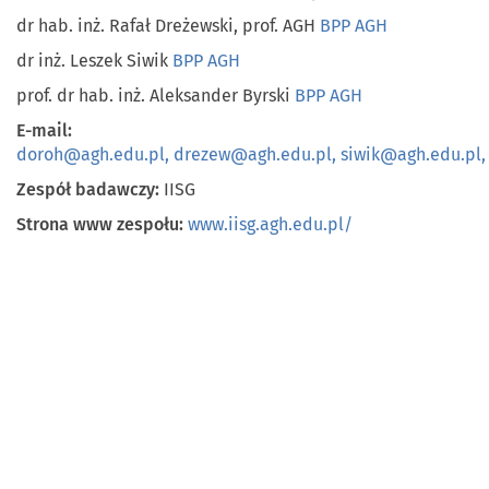
dr hab. inż.
Rafał Dreżewski,
prof. AGH
BPP AGH
dr inż. Leszek Siwik
BPP AGH
p
rof. dr hab. inż. Aleksander Byrski
BPP AGH
E-mail:
doroh@agh.edu.pl, drezew@agh.edu.pl, siwik@agh.edu.pl,
Zespół badawczy:
IISG
Strona www zespołu:
www.iisg.agh.edu.pl/