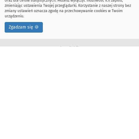
oraz dla celów statystycznych. Możesz wyłączyć możliwość ich zapisu,
zmieniając ustawienia Twojej przeglądarki. Korzystanie z naszej strony bez
zmiany ustawień oznacza zgodę na przechowywanie cookies w Twoim
urządzeniu.
Zgadzam się 🍪
Adres siedziby:
ul. Kawiory 21
30-055 Kraków, Polska
tel: +48 12 328-34-00
fax: +48 12 617-51-72
Deklaracja dostępności
Adres korespondencyjny:
Wydział Informatyki
Akademia Górniczo-Hutnicza im. Stanisława Staszica w Krakowie
Al. Mickiewicza 30, 30-059 Kraków, Polska