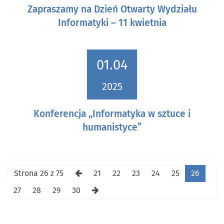
Zapraszamy na Dzień Otwarty Wydziału
Informatyki – 11 kwietnia
01.04
2025
Konferencja „Informatyka w sztuce i
humanistyce”
Strona 26 z 75
21
22
23
24
25
26
27
28
29
30