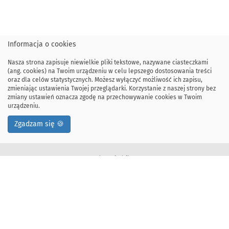
Informacja o cookies
Nasza strona zapisuje niewielkie pliki tekstowe, nazywane ciasteczkami
(ang. cookies) na Twoim urządzeniu w celu lepszego dostosowania treści
oraz dla celów statystycznych. Możesz wyłączyć możliwość ich zapisu,
zmieniając ustawienia Twojej przeglądarki. Korzystanie z naszej strony bez
zmiany ustawień oznacza zgodę na przechowywanie cookies w Twoim
urządzeniu.
Zgadzam się 🍪
Adres siedziby:
ul. Kawiory 21
30-055 Kraków, Polska
tel: +48 12 328-34-00
fax: +48 12 617-51-72